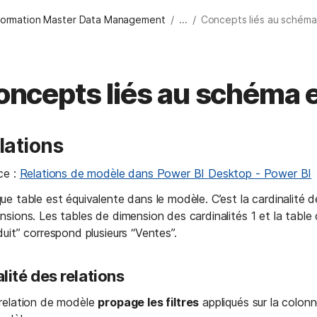
/
/
formation Master Data Management
...
Concepts liés au schéma
ncepts liés au schéma e
lations
e : 
Relations de modèle dans Power BI Desktop - Power BI
e table est équivalente dans le modèle. C’est la cardinalité de 
sions. Les tables de dimension des cardinalités 1 et la table de
uit” correspond plusieurs “Ventes”.
alité des relations
relation de modèle 
propage les filtres
 appliqués sur la colon