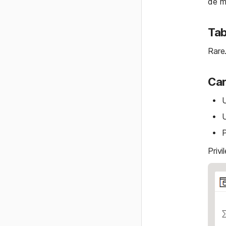
de m
Tab
Rare.
Car
U
U
P
Privi