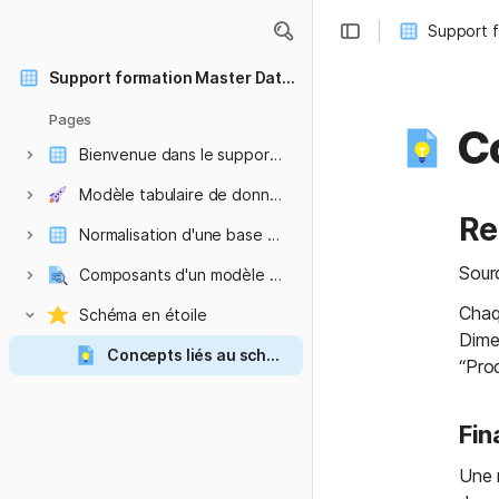
Support 
Support formation Master Data Management
Pages
Co
Bienvenue dans le support MDM
Modèle tabulaire de données
Re
Normalisation d'une base de données relationnelle
Sourc
Composants d'un modèle tabulaire
Listes
Chaqu
Schéma en étoile
Dimen
Concepts liés au schéma en étoile
“Prod
Untitled page
Fin
Une 