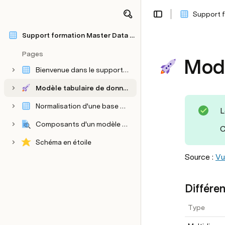
Support 
Support formation Master Data Management
Pages
Modè
Bienvenue dans le support MDM
Modèle tabulaire de données
Normalisation d'une base de données relationnelle
L
Composants d'un modèle tabulaire
C
Listes
Schéma en étoile
Untitled page
Source : 
Vu
Différe
Type