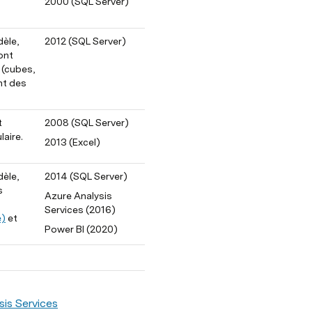
2000 (SQL Server) 
èle, 
2012 (SQL Server)
nt 
(cubes, 
nt des 
 
2008 (SQL Server)
aire. 
2013 (Excel) 
èle, 
2014 (SQL Server)
 
Azure Analysis 
Services (2016)
e)
 et 
Power BI (2020)
sis Services