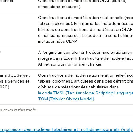
sionnel
Constructions de modélisation OLAP (cubes, 
dimensions, mesures).
Constructions de modélisation relationnelle (mod
tables, colonnes). En interne, les métadonnées so
héritées de constructions de modélisation OLAP 
dimensions, mesures). Le code et le script utilise
métadonnées OLAP.
t
À l’origine un complément, désormais entièrement
intégré dans Excel. Infrastructure de modèle tabul
API et scripts non pris en charge.
ans SQL Server, 
Constructions de modélisation relationnelle (mod
sis Services et 
tables, colonnes), articulées dans des définitions
2020)
d’objets de métadonnées tabulaires dans 
le code TMSL (Tabular Model Scripting Languag
TOM (Tabular Object Model).
o rows in this table
mparaison des modèles tabulaires et multidimensionnels Analy